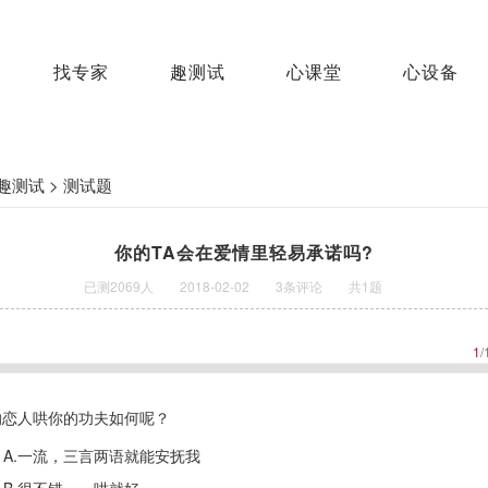
找专家
趣测试
心课堂
心设备
趣测试 > 测试题
你的TA会在爱情里轻易承诺吗?
已测2069人
2018-02-02
3条评论
共1题
1
/
你的恋人哄你的功夫如何呢？
A.一流，三言两语就能安抚我