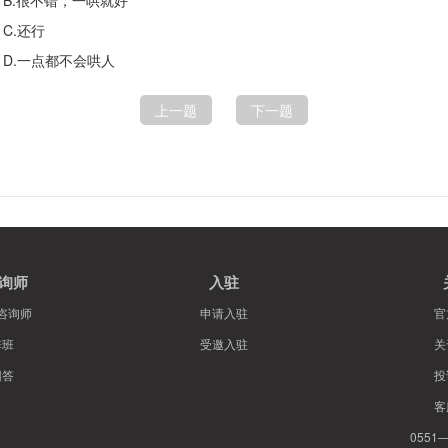
B.很不错，一哄就好
C.还行
D.一点都不会哄人
上一题
下一题
询师
入驻
咨询师
申请入驻
官
排班
受邀入驻
关
回答
投
客
0551—