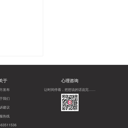
关于
心理咨询
方发布
让时间停着，把想说的话说完……
于我们
诉建议
服热线
63511536