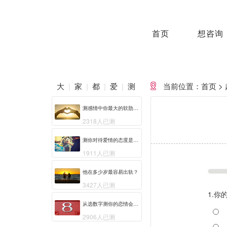
首页
想咨询
大
|
家
|
都
|
爱
|
测
当前位置：首页 > 
测感情中你最大的软肋是什么?
2318人已测
测你对待爱情的态度是否正确？
1911人已测
他在多少岁最容易出轨？
3427人已测
1.
从选数字测你的恋情会遇到什么状况?
2906人已测