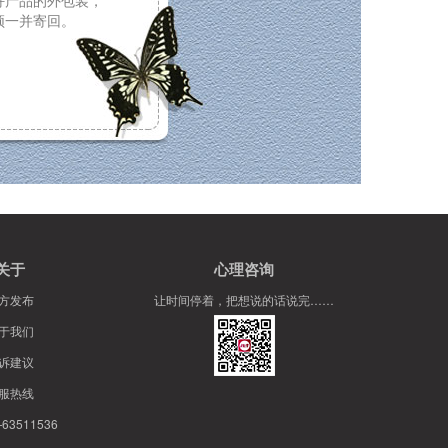
好产品的外包装，
须一并寄回。
关于
心理咨询
方发布
让时间停着，把想说的话说完……
于我们
诉建议
服热线
63511536